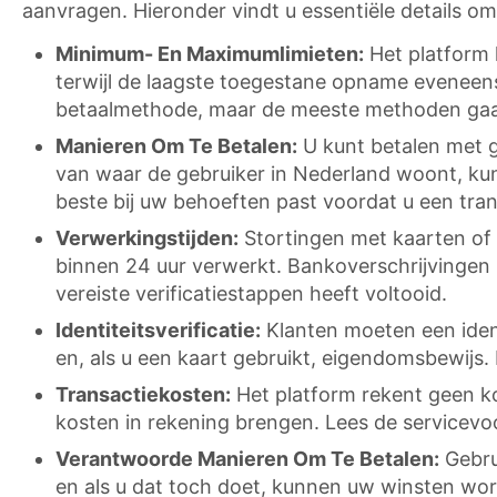
aanvragen. Hieronder vindt u essentiële details om
Minimum- En Maximumlimieten:
Het platform 
terwijl de laagste toegestane opname eveneens
betaalmethode, maar de meeste methoden gaa
Manieren Om Te Betalen:
U kunt betalen met g
van waar de gebruiker in Nederland woont, kun
beste bij uw behoeften past voordat u een tran
Verwerkingstijden:
Stortingen met kaarten of
binnen 24 uur verwerkt. Bankoverschrijvingen k
vereiste verificatiestappen heeft voltooid.
Identiteitsverificatie:
Klanten moeten een ident
en, als u een kaart gebruikt, eigendomsbewijs
Transactiekosten:
Het platform rekent geen k
kosten in rekening brengen. Lees de servicevo
Verantwoorde Manieren Om Te Betalen:
Gebru
en als u dat toch doet, kunnen uw winsten wo