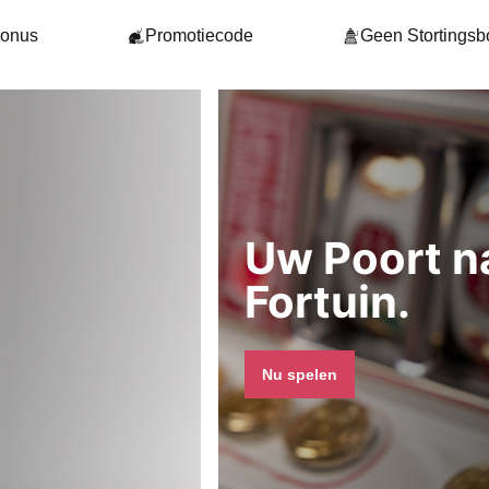
onus
Promotiecode
Geen Stortings
Uw Poort n
Fortuin.
Nu spelen