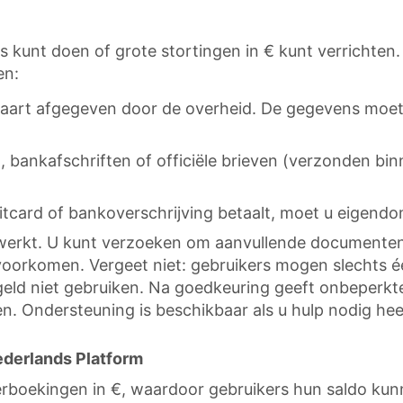
es kunt doen of grote stortingen in € kunt verrichten
en:
itskaart afgegeven door de overheid. De gegevens moe
 bankafschriften of officiële brieven (verzonden bi
itcard of bankoverschrijving betaalt, moet u eigend
rwerkt. U kunt verzoeken om aanvullende documenten
orkomen. Vergeet niet: gebruikers mogen slechts éé
geld niet gebruiken. Na goedkeuring geeft onbeperkte
 Ondersteuning is beschikbaar als u hulp nodig heeft 
ederlands Platform
rboekingen in €, waardoor gebruikers hun saldo kunn