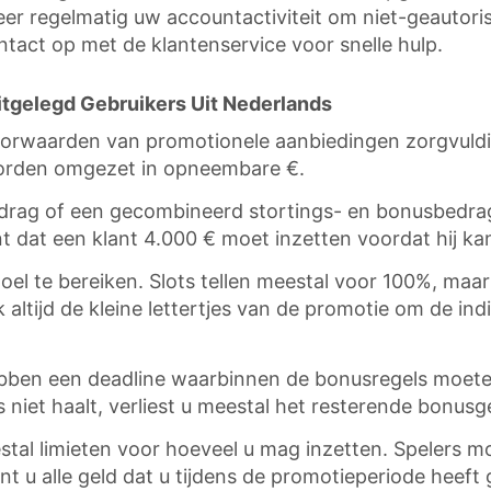
eer regelmatig uw accountactiviteit om niet-geautoris
tact op met de klantenservice voor snelle hulp.
itgelegd Gebruikers Uit Nederlands
orwaarden van promotionele aanbiedingen zorgvuldig 
worden omgezet in opneembare €.
edrag of een gecombineerd stortings- en bonusbedra
dat een klant 4.000 € moet inzetten voordat hij kan
oel te bereiken. Slots tellen meestal voor 100%, maar
k altijd de kleine lettertjes van de promotie om de ind
n hebben een deadline waarbinnen de bonusregels moet
 niet haalt, verliest u meestal het resterende bonusg
tal limieten voor hoeveel u mag inzetten. Spelers mo
unt u alle geld dat u tijdens de promotieperiode heef