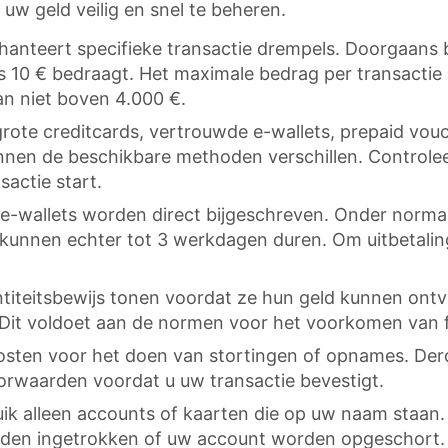
 uw geld veilig en snel te beheren.
hanteert specifieke transactie drempels. Doorgaans 
 10 € bedraagt. Het maximale bedrag per transactie k
n niet boven 4.000 €.
rote creditcards, vertrouwde e-wallets, prepaid vouc
nen de beschikbare methoden verschillen. Controlee
sactie start.
 e-wallets worden direct bijgeschreven. Onder no
unnen echter tot 3 werkdagen duren. Om uitbetalinge
iteitsbewijs tonen voordat ze hun geld kunnen ontva
. Dit voldoet aan de normen voor het voorkomen van
osten voor het doen van stortingen of opnames. Der
orwaarden voordat u uw transactie bevestigt.
ik alleen accounts of kaarten die op uw naam staan
rden ingetrokken of uw account worden opgeschort. 