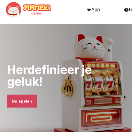
App
B
Herdefinieer je
geluk!
Nu spelen